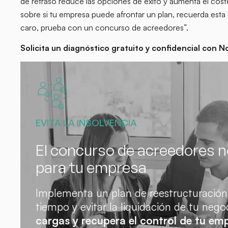
de retraso reduce las opciones de éxito y aumenta el coste
sobre si tu empresa puede afrontar un plan, recuerda esta f
caro, prueba con un concurso de acreedores”.
Solicita un diagnóstico gratuito y confidencial con
EVITA LA INSOLVENCIA
El concurso de acreedores no
para tu empresa
Implementa un plan de reestructuración
tiempo y evitar la liquidación de tu nego
cargas y recupera el control de tu em