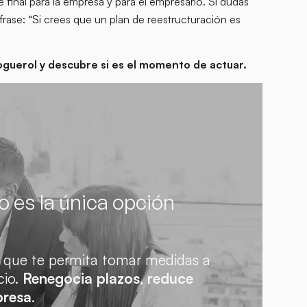
 final para la empresa y para el empresario. Si dudas
rase: “Si crees que un plan de reestructuración es
 Noguerol y descubre si es el momento de actuar.
 es la única opción
 que te permita tomar medidas a
cio.
Renegocia plazos, reduce
presa
.