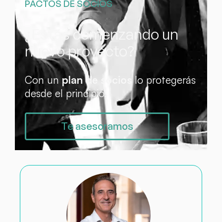
PACTOS DE SOCIOS
¿Estás comenzando un
nuevo proyecto?
Con un
plan de socios
lo protegerás
desde el principio.
Te asesoramos