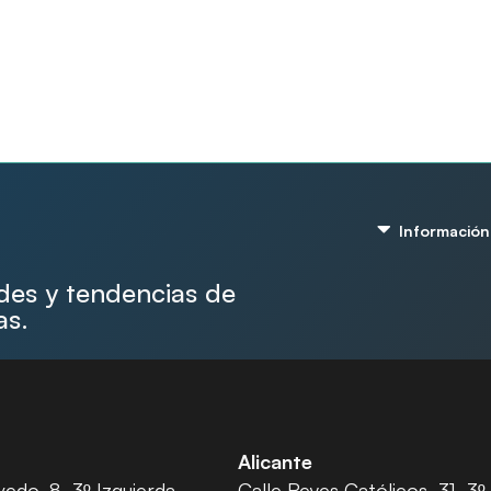
Información
ades y tendencias de
as.
Alicante
edo, 8, 3º Izquierda
Calle Reyes Católicos, 31, 3º