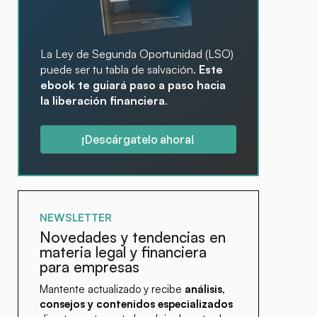
La Ley de Segunda Oportunidad (LSO)
puede ser tu tabla de salvación.
Este
ebook te guiará paso a paso hacia
la liberación financiera
.
¡Descárgatelo ahora!
NEWSLETTER
Novedades y tendencias en
materia legal y financiera
para empresas
Mantente actualizado y recibe
análisis,
consejos y contenidos especializados